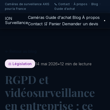
Caméras de surveillance AXIS
📞 Contact
·
À propos
·
Blog
·
pour la France
Guide d'achat
Caméras
Guide d'achat
Blog
À propos
IO
N
Surveillance
Contact
🛒 Panier
Demander un devis
← Retour au blog
14 mai 2026
•
12 min de lecture
⚖️ Législation
RGPD et
vidéosurveillance
en entreprise : ce