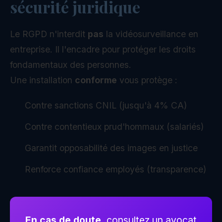
sécurité juridique
Le RGPD n'interdit
pas
la vidéosurveillance en
entreprise. Il l'encadre pour protéger les droits
fondamentaux des personnes.
Une installation
conforme
vous protège :
Contre sanctions CNIL (jusqu'à 4% CA)
Contre contentieux prud'hommaux (salariés)
Garantit opposabilité des images en justice
Renforce confiance employés (transparence)
En cas de doute,
consultez un avocat