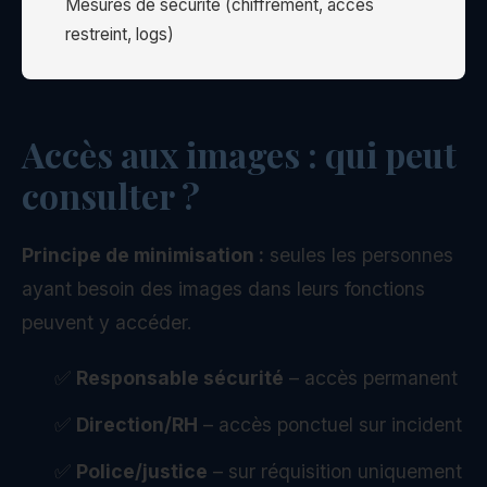
Mesures de sécurité (chiffrement, accès
restreint, logs)
Accès aux images : qui peut
consulter ?
Principe de minimisation :
seules les personnes
ayant besoin des images dans leurs fonctions
peuvent y accéder.
✅
Responsable sécurité
– accès permanent
✅
Direction/RH
– accès ponctuel sur incident
✅
Police/justice
– sur réquisition uniquement