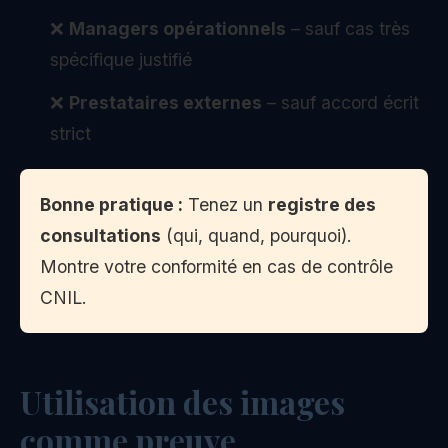
❌
Managers opérationnels
– sauf cas très
spécifique justifié
❌
Prestataires externes
– sauf accord écrit
strict
Bonne pratique :
Tenez un
registre des
consultations
(qui, quand, pourquoi).
Montre votre conformité en cas de contrôle
CNIL.
Utilisation des images
comme preuve