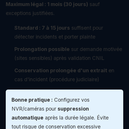
Maximum légal : 1 mois (30 jours)
sauf
exceptions justifiées.
Standard : 7 à 15 jours
suffisent pour
détecter incidents et porter plainte
Prolongation possible
sur demande motivée
(sites sensibles) après validation CNIL
Conservation prolongée d'un extrait
en
cas d'incident (procédure judiciaire)
Bonne pratique :
Configurez vos
NVR/caméras pour
suppression
automatique
après la durée légale. Évite
tout risque de conservation excessive