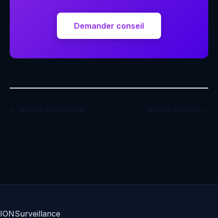
Demander conseil
← Article précédent
Article suivant →
IO
N
Surveillance