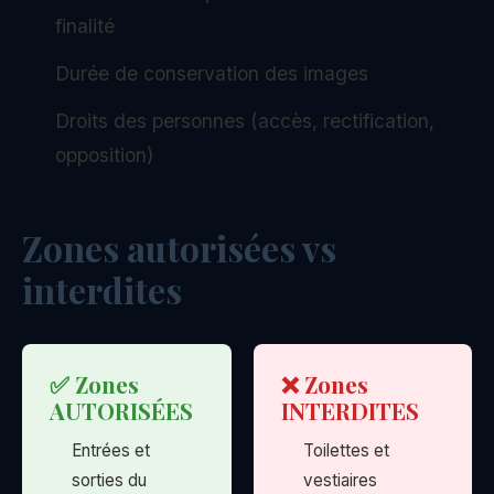
finalité
Durée de conservation des images
Droits des personnes (accès, rectification,
opposition)
Zones autorisées vs
interdites
✅ Zones
❌ Zones
AUTORISÉES
INTERDITES
Entrées et
Toilettes et
sorties du
vestiaires