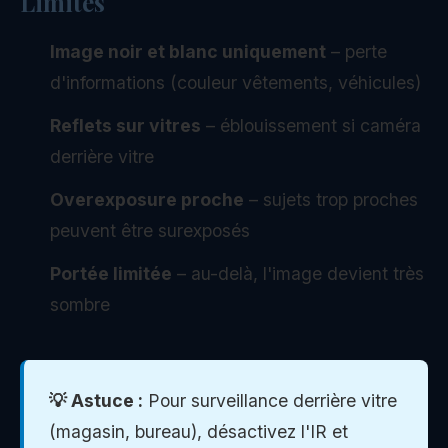
Limites
Image noir et blanc uniquement
– perte
d'informations (couleur vêtements, véhicules)
Reflets sur vitres
– éblouissement si caméra
derrière vitre
Overexposure proche
– sujets trop proches
peuvent être surexposés
Portée limitée
– au-delà, l'image devient très
sombre
💡 Astuce :
Pour surveillance derrière vitre
(magasin, bureau), désactivez l'IR et