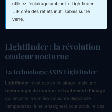
utilisez l'éclairage ambiant + Lightfinder.
L'IR crée des reflets inutilisables sur le
verre.
Lightfinder : la révolution
couleur nocturne
La technologie AXIS Lightfinder
Lightfinder
n'est pas un éclairage, mais une
technologie de capteur et traitement d'image
qui amplifie la lumière ambiante disponible
(lampadaires, lune, enseignes) pour produire des