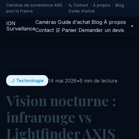
Caméras de surveillance AXIS
📞 Contact
·
À propos
·
Blog
·
pour la France
Guide d'achat
Caméras
Guide d'achat
Blog
À propos
IO
N
Surveillance
Contact
🛒 Panier
Demander un devis
← Retour au blog
14 mai 2026
•
6 min de lecture
🌙 Technologie
Vision nocturne :
infrarouge vs
Lightfinder AXIS